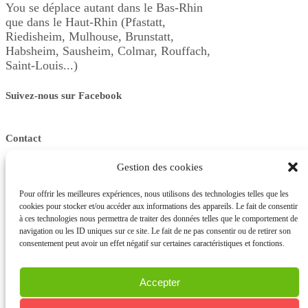
You se déplace autant dans le Bas-Rhin
que dans le Haut-Rhin (Pfastatt,
Riedisheim, Mulhouse, Brunstatt,
Habsheim, Sausheim, Colmar, Rouffach,
Saint-Louis...)
Suivez-nous sur Facebook
Contact
Gestion des cookies
Téléphone
06 23 44 18 94
Pour offrir les meilleures expériences, nous utilisons des technologies telles que les
cookies pour stocker et/ou accéder aux informations des appareils. Le fait de consentir
E-mail
à ces technologies nous permettra de traiter des données telles que le comportement de
cookingforyou68@gmail.com
navigation ou les ID uniques sur ce site. Le fait de ne pas consentir ou de retirer son
consentement peut avoir un effet négatif sur certaines caractéristiques et fonctions.
Adresse
13 rue de l’espérance
Accepter
68120 Pfastatt